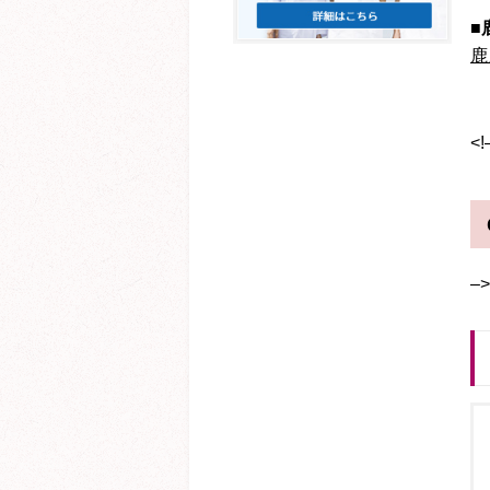
■
鹿
<!
–>