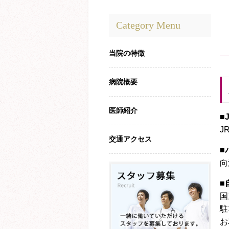
Category Menu
当院の特徴
病院概要
医師紹介
■
J
交通アクセス
■
向
■
国
駐
お