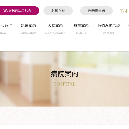
Tel
Web予約はこちら
お知らせ
外来担当医
について
診療案内
入院案内
施設案内
お悩み掲示板
PITAL
INFORMATION
HOSPITALIZATION
FACILITY
ONAYAMI
病院案内
HOSPITAL