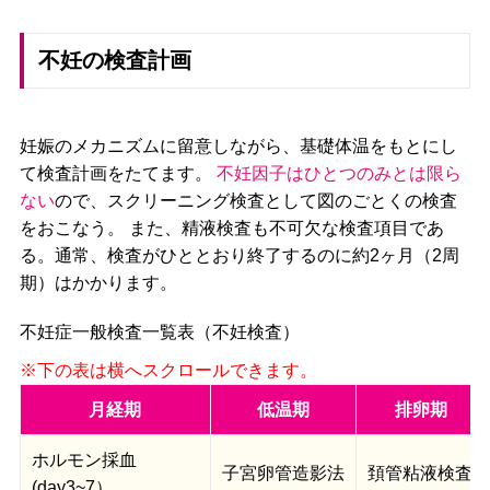
不妊の検査計画
妊娠のメカニズムに留意しながら、基礎体温をもとにし
て検査計画をたてます。
不妊因子はひとつのみとは限ら
ない
ので、スクリーニング検査として図のごとくの検査
をおこなう。 また、精液検査も不可欠な検査項目であ
る。通常、検査がひととおり終了するのに約2ヶ月（2周
期）はかかります。
不妊症一般検査一覧表（不妊検査）
月経期
低温期
排卵期
ホルモン採血
子宮卵管造影法
頚管粘液検査
(day3~7）