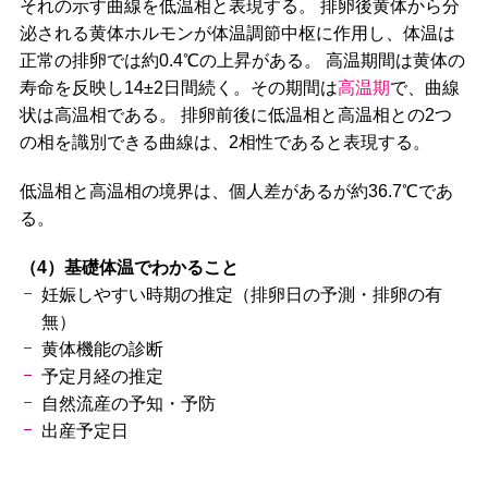
それの示す曲線を低温相と表現する。 排卵後黄体から分
泌される黄体ホルモンが体温調節中枢に作用し、体温は
正常の排卵では約0.4℃の上昇がある。 高温期間は黄体の
寿命を反映し14±2日間続く。その期間は
高温期
で、曲線
状は高温相である。 排卵前後に低温相と高温相との2つ
の相を識別できる曲線は、2相性であると表現する。
低温相と高温相の境界は、個人差があるが約36.7℃であ
る。
（4）基礎体温でわかること
妊娠しやすい時期の推定（排卵日の予測・排卵の有
無）
黄体機能の診断
予定月経の推定
自然流産の予知・予防
出産予定日