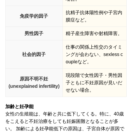
抗精子抗体陽性例や子宮内
免疫学的因子
膜症など。
男性因子
精子産生障害や射精障害。
仕事の関係上性交のタイミ
社会的因子
ングが会わない、sexless c
oupleなど。
現段階で女性因子・男性因
原因不明不妊
子ともに不妊原因が見いだ
(unexplained infertility)
せない場合。
加齢と妊孕能
女性の生殖能は、年齢と共に低下してくる。特に、40歳
をこえると不妊治療をしても妊娠困難となることが多
い。 加齢による妊孕能低下の原因は、子宮自体が原因で