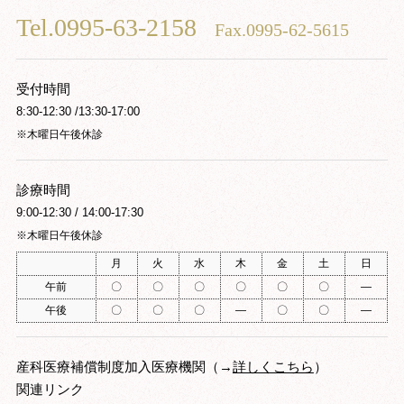
Tel.0995-63-2158
Fax.0995-62-5615
受付時間
8:30-12:30 /13:30-17:00
※木曜日午後休診
診療時間
9:00-12:30 / 14:00-17:30
※木曜日午後休診
月
火
水
木
金
土
日
午前
〇
〇
〇
〇
〇
〇
―
午後
〇
〇
〇
―
〇
〇
―
産科医療補償制度加入医療機関（→
詳しくこちら
）
関連リンク