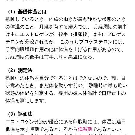
（1）基礎体温とは
熟睡しているとき、内蔵の働きが最も静かな状態のとき
の体温のこと。月経を有する婦人では、 月経周期の前半
は主にエストロゲンが、後半（排卵後）は主にプロゲス
テロンが分泌されるが、 このうちプロゲステロンには、
子宮内膜増殖作用の他に体温を上げる作用があるので、
月経周期の後半は前半よりも高温になる。
（2）測定法
熟睡中の体温を自分で計ることはできないので、朝、目
が覚めたとき、まだ体を動かす前の、 熟睡時に最も近い
状態の体温を測定する。専用の婦人体温計で口腔舌下の
体温を測定します。
（3）評価法
エストロゲン分泌が優位にある卵胞期には、体温は連日
低温を示す時期であるところから
低温期
であるといい、