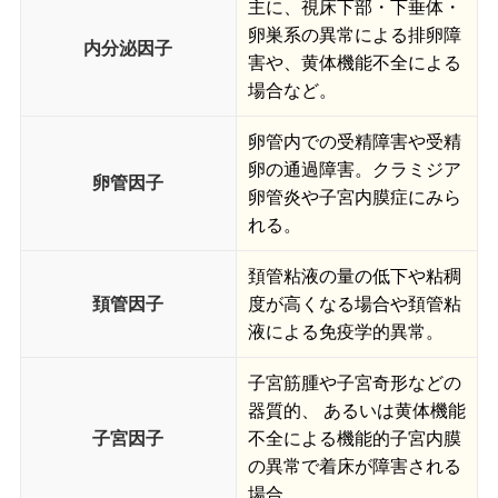
主に、視床下部・下垂体・
卵巣系の異常による排卵障
内分泌因子
害や、黄体機能不全による
場合など。
卵管内での受精障害や受精
卵の通過障害。クラミジア
卵管因子
卵管炎や子宮内膜症にみら
れる。
頚管粘液の量の低下や粘稠
頚管因子
度が高くなる場合や頚管粘
液による免疫学的異常。
子宮筋腫や子宮奇形などの
器質的、 あるいは黄体機能
子宮因子
不全による機能的子宮内膜
の異常で着床が障害される
場合。