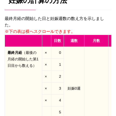
妊娠の計算の方法
最終月経の開始した日と妊娠週数の数え方を示しまし
た。
日数
週数
月数
最終月経
（最後の
×
0
月経の開始した第1
×
1
日目から数える）
×
2
×
3
妊娠0週
×
4
5