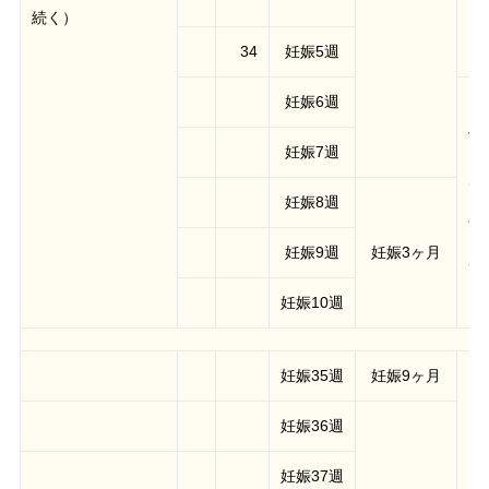
続く）
34
妊娠5週
妊娠6週
子
妊娠7週
ゃ
て
妊娠8週
臓
さ
妊娠9週
妊娠3ヶ月
7
妊娠10週
妊娠35週
妊娠9ヶ月
妊娠36週
妊娠37週