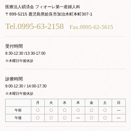
医療法人碩済会 フィオーレ第一産婦人科
〒899-5215 鹿児島県姶良市加治木町本町307-1
Tel.0995-63-2158
Fax.0995-62-5615
受付時間
8:30-12:30 /13:30-17:00
※木曜日午後休診
診療時間
9:00-12:30 / 14:00-17:30
※木曜日午後休診
月
火
水
木
金
土
日
午前
〇
〇
〇
〇
〇
〇
―
午後
〇
〇
〇
―
〇
〇
―