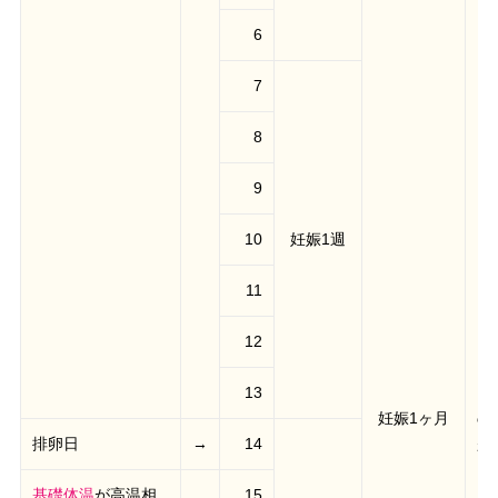
6
7
8
9
10
妊娠1週
11
12
こ
13
妊娠1ヶ月
の
排卵日
→
14
れ
基礎体温
が高温相
15