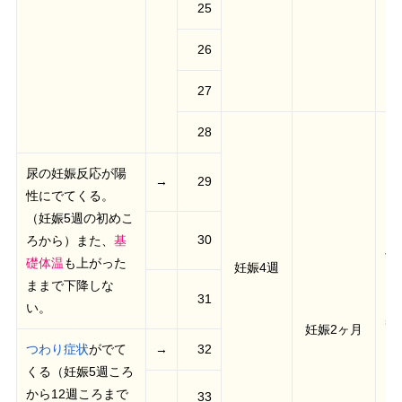
25
26
27
28
尿の妊娠反応が陽
→
29
性にでてくる。
（妊娠5週の初めこ
30
ろから）また、
基
子
礎体温
も上がった
妊娠4週
ゃ
ままで下降しな
31
え
い。
5
妊娠2ヶ月
つわり症状
がでて
→
32
くる（妊娠5週ころ
から12週ころまで
33