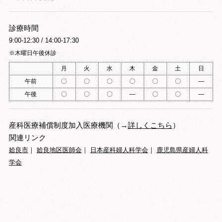
診療時間
9:00-12:30 / 14:00-17:30
※木曜日午後休診
月
火
水
木
金
土
日
午前
〇
〇
〇
〇
〇
〇
―
午後
〇
〇
〇
―
〇
〇
―
産科医療補償制度加入医療機関（→
詳しくこちら
）
関連リンク
姶良市
｜
姶良地区医師会
｜
日本産科婦人科学会
｜
鹿児島県産婦人科
学会