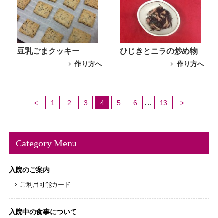
豆乳ごまクッキー
ひじきとニラの炒め物
作り方へ
作り方へ
…
<
1
2
3
4
5
6
13
>
Category Menu
入院のご案内
ご利用可能カード
入院中の食事について