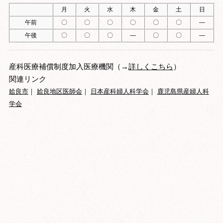
月
火
水
木
金
土
日
午前
〇
〇
〇
〇
〇
〇
―
午後
〇
〇
〇
―
〇
〇
―
産科医療補償制度加入医療機関（→
詳しくこちら
）
関連リンク
姶良市
｜
姶良地区医師会
｜
日本産科婦人科学会
｜
鹿児島県産婦人科
学会